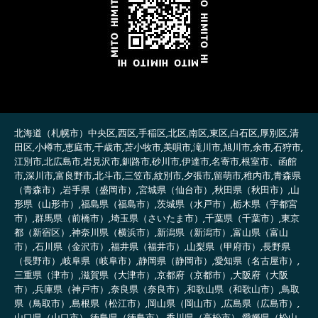
北海道（札幌市）中央区,西区,手稲区,北区,南区,東区,白石区,厚別区,清
田区,小樽市,恵庭市,千歳市,苫小牧市,美唄市,滝川市,旭川市,余市,石狩市,
江別市,北広島市,岩見沢市,釧路市,砂川市,伊達市,名寄市,根室市、函館
市,深川市,富良野市,北斗市,三笠市,紋別市,夕張市,留萌市,稚内市,青森県
（青森市）,岩手県（盛岡市）,宮城県（仙台市）,秋田県（秋田市）,山
形県（山形市）,福島県（福島市）,茨城県（水戸市）,栃木県（宇都宮
市）,群馬県（前橋市）,埼玉県（さいたま市）,千葉県（千葉市）,東京
都（新宿区）,神奈川県（横浜市）,新潟県（新潟市）,富山県（富山
市）,石川県（金沢市）,福井県（福井市）,山梨県（甲府市）,長野県
（長野市）,岐阜県（岐阜市）,静岡県（静岡市）,愛知県（名古屋市）,
三重県（津市）,滋賀県（大津市）,京都府（京都市）,大阪府（大阪
市）,兵庫県（神戸市）,奈良県（奈良市）,和歌山県（和歌山市）,鳥取
県（鳥取市）,島根県（松江市）,岡山県（岡山市）,広島県（広島市）,