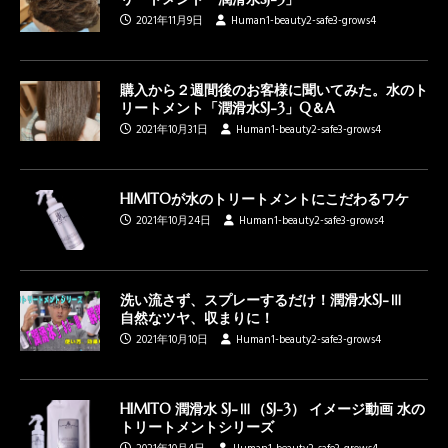
2021年11月9日
Human1-beauty2-safe3-grows4
購入から２週間後のお客様に聞いてみた。水のト
リートメント「潤滑水SJ-3」Q＆A
2021年10月31日
Human1-beauty2-safe3-grows4
HIMITOが水のトリートメントにこだわるワケ
2021年10月24日
Human1-beauty2-safe3-grows4
洗い流さず、スプレーするだけ！潤滑水SJ-Ⅲ
自然なツヤ、収まりに！
2021年10月10日
Human1-beauty2-safe3-grows4
HIMITO 潤滑水 SJ-Ⅲ（SJ-3） イメージ動画 水の
トリートメントシリーズ