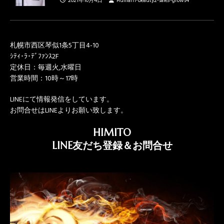
2021年10月4日
Human1-beauty2-safe3-grows4
札幌市西区琴似1条5丁目4-10
ｼﾃｨ･ﾗ･ﾃﾞﾌｧﾝｽ2F
定休日：毎週火,水曜日
営業時間：10時～17時
LINEにて情報発信をしています。
お問合せはLINEよりお願い致します。
HIMITO
LINE友だち登録＆お問合せ