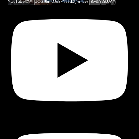
YouTube動画 UCkslJhmDJeEFNastLXjm_uw_8MSY3ikUAYI