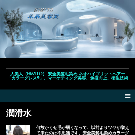
人美人（HIMITO） 安全美髪毛染め ネオハイブリットヘアー
「カラーグレス®」、マーケティング美容、免疫向上、衛生技術
潤滑水
何故かくせ毛が弱くなって、以前よりツヤが増え
て来たのは不思議です。安全美髪毛染めカラーグ