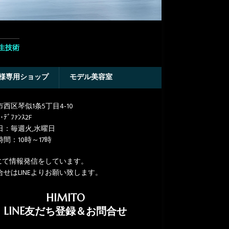
生技術
様専用ショップ
モデル美容室
西区琴似1条5丁目4-10
･ﾃﾞﾌｧﾝｽ2F
日：毎週火,水曜日
間：10時～17時
NEにて情報発信をしています。
合せはLINEよりお願い致します。
HIMITO
LINE友だち登録＆お問合せ