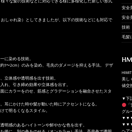
、様々な髪の技術などに対応できる様に多様化した新しい形式
安全
安全
、おしゃれ染）としてきましたが、以下の技術などにも対応で
技術
毛髪
均一に染める技術。
HM
約1〜2cm）のみを染め、毛先のダメージを抑える手法。 デザ
HIM
れ、立体感や透明感を出す技術。
美し
に入れ、引き締め効果や立体感を出す。
値交
表面にカラーをのせ、筋感とグラデーションを融合させたスタ
▼下
法。耳にかけた時や髪が動いた時にアクセントになる。
「
かけて明るくなるスタイル。
グル
▼▼
▼▼
、透明感のあるハイトーンや鮮やかな色を出す。
ヘア
した後に、別の色をのせる（オンカラー）手法。高発色で透明