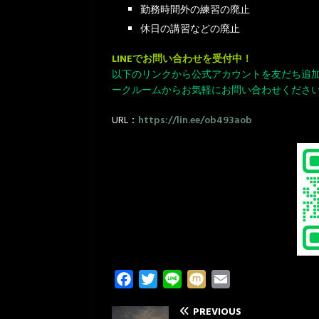
勤務時間外の練習の廃止
休日の講習などの廃止
LINEでお問い合わせを受付中！
以下のリンクから公式アカウントを友だち追
ークルームからお気軽にお問い合わせください
URL：
https://lin.ee/ob493aob
F
T
L
M
E
a
w
i
i
m
PREVIOUS
c
i
n
x
a