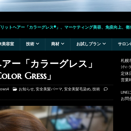
ハイブリットヘアー「カラーグレス®」、マーケティング美容、免疫向上、衛
来美容室
技術
商材
お試しプラン
サロン
札幌市
ヘアー「カラーグレス」
ｼﾃｨ･ﾗ
Color Gress」
定休
営業時
rows4
お知らせ
,
安全美髪パーマ
,
安全美髪毛染め
,
技術
LI
お問