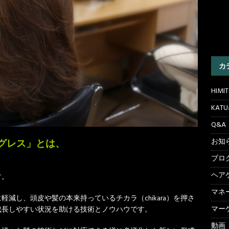
カ
HIM
KAT
Q&A
お知
グレス」
とは、
ブロ
ヘア
す。
マネ
減し、頭皮や髪の本来持っているチカラ（chikara）を押さ
マー
成長しやすい状況を助ける技術とノウハウです。
動画