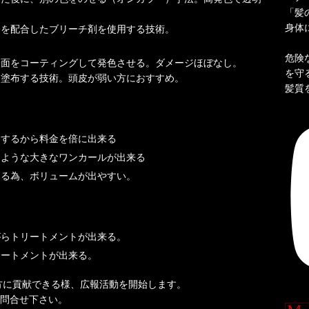
「髪
身体
分を配合したブリーチ剤を使用する技術。
危険
表面をコーティングして発色させる。ダメージほぼなし。
を守
に塗布する技術。頭皮が弱い方におすすめ。
髪質
ちするから料金を倍に出来る
たような大きなワンカールが出来る
なる為、ボリュームが出やすい。
がらトリートメントが出来る。
リートメントが出来る。
る方に貢献できる様、広報活動を開始します。
お問合せ下さい。