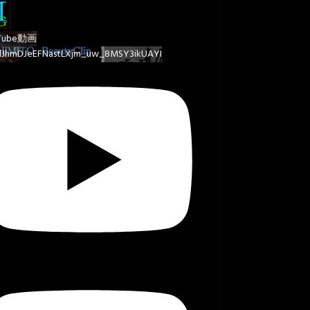
Tube動画
lJhmDJeEFNastLXjm_uw_8MSY3ikUAYI