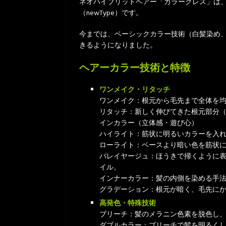
ネオハイブリットヘアー「カラーグレス」は
（newType）です。
今までは、ベーシックカラー技術（白髪染め
きるようになりました。
ヘアーカラー技術と特徴
ワンメイク・リタッチ
ワンメイク：根元から毛先まで全体を
リタッチ：新しく伸びてきた根元部分（
インカラー（立体感・遊び心）
ハイライト：筋状に明るいカラーを入
ローライト：ベースより暗い色を筋状
バレイヤージュ：ほうきで掃くように
イル。
インナーカラー：髪の内側を染める手
グラデーション：根元が暗く、毛先に
高発色・特殊技術
ブリーチ：髪のメラニン色素を脱色し
ダブルカラー：ブリーチで髪を明るく