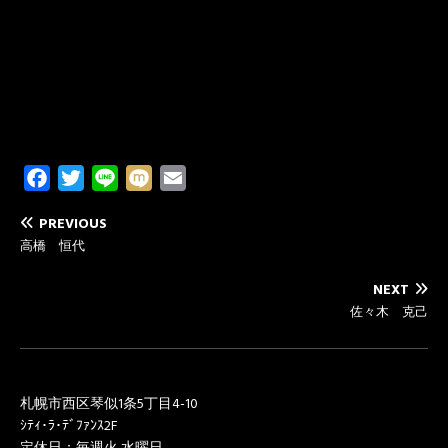
F
T
L
M
E
a
w
i
i
m
PREVIOUS
c
i
n
x
a
高橋 恒代
e
t
e
i
i
b
t
l
NEXT
o
e
佐々木 克己
o
r
k
札幌市西区琴似1条5丁目4-10
ｼﾃｨ･ﾗ･ﾃﾞﾌｧﾝｽ2F