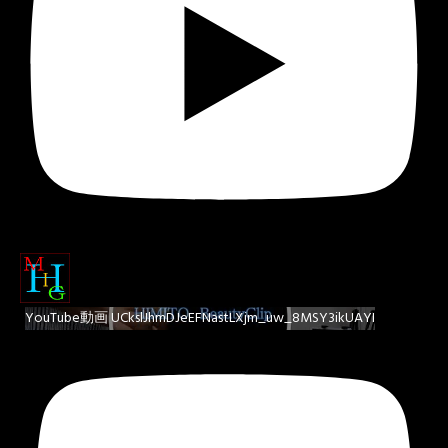
YouTube動画 UCkslJhmDJeEFNastLXjm_uw_8MSY3ikUAYI